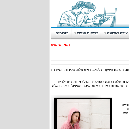
עזרה ראשונה
בריאות הנפש
פורומים
תנאי שימוש
 ראש בקרב ילדים הם תופעה שכיחה ביותר כאשר התקפי המיגרנה (migraine) הם הסיבה העיקרית לכאבי ראש אלה. שכיחות המיגרנה
יותר משני שליש ממקרי המיגרנה אצל ילדים ישנו רקע גנטי. כמו כן, בסביבות גיל 10 לרוב חלה הפוגה בהתקפים אצל כמחצית מהילדים
יות ותורשתיות כאחד, כאשר שיטת הטיפול בכאבים אלה
פיינת
וה
רעש