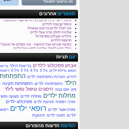
כמה נקי הגן של הילד/ה שלך?
מאמרים
אחרונים
טיפול בבעיות התנהגות וכעסים של ילדים
טיפול דיאדי בילדים עם חרדות או קשיי התנהגות
טיפול קבוצתי לילדים
איך לגדל ילדים בריאים נפשית?
אלרגיה לחלב פרה אצל ילדים
הילד/ה סובל/ת מסרפדת?
תרופות לילדים
בקיעת שיניים אצל תינוקות - איך מקלים על הכאב?
הילד רגיש למזון? אלרגיה למזון אצל ילדים
כאבי בטן - סימפטום נפוץ בקרב ילדים
לילד/ה יש קלקול קיבה?
ענן
תגיות
חבלת ראש והגשת עזרה ראשונה לילד
דלקת קרום המוח Meningitis
אבחון פסיכולוגי לילדים
בריאות הילד
בריאו
חשוב לדעת על מיגרנות בילדים
גיל 3
גיל 4
גיל 5
גיל 6
הנפש
גדילת ילדים
דיאטה
עקיצות של חרקים - טיפול בילד לאחר עקיצה
התפתחות
סימפטומים נפוצים של מחלות ילדים
הערכת התפתחות ילדים
לילדים
איך מזהים שהילד סובל מהתייבשות?
הילד
התפתחות תקינה
התפתחות ילדים
ח
למה הילד/ה סובל/ת מהקאות?
רפואת ילדים
טיפול נפשי לילד
חיסונים
מיון
חום גבוה
מחלות ילדים
מחלות ילדים
מחלת ילדים
מתי הילד שלך זקוק לעזרה מקצועית?
מצוקה נפשי
לדעת יותר על צהבת ילודים
פסיכולוג ילדים
עזרה רפואית
פגיעות ילדים
מחלת הנשיקה (Infectious mononucleosis)
רופאי ילדים
מומים מולדים - התפתחותיים ומבניים
פסיכיאטר ילדים
רפוא
ילדים
תינוקות
תזונת ילדים
ריור בעקבות דלקת גרון
הודעות
חדשות מהפורום
ריור בעקבות דלקת גרון