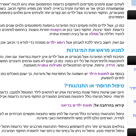
לעתים ישנם סימנים מקדימים להתקפים כדוגמת הסימפטום אותו נהוג לכנות "אאורה"
שמשמעותה הבזקי אור או הפרעה זמנית בראייה. לאחר מכן מופיע התקף הכאב. בשו
ממבוגרים, התקפי המיגרנה אצל ילדים הם קצרים יותר ולעיתים אינם מלווים בסימפטו
המפורטים.
כמו כן, אצל ילדים מלווה פעמים רבות המיגרנה בהופעת סימפטומים נלווים שונים מעט
כדוגמת: חוסר יציבות, התקפי כאבי בטן או
הקאות
חוזרות ונשנות. בהתאם לסימנים א
להעיד חלילה על
מחלה
או על בעיה רפואית אחרת.
עם זאת, חשוב ביותר ללכת לאבחון אצל
רופא ילדים
מומחה כדי לוודא כי הכאב אכן 
למנוע מראש את המיגרנות
הסיבות לפרוץ המיגרנה אצל מבוגרים או אצל ילדים אינן ידועות בוודאות. עם זאת, 
להתכווצות ולהתרחבות של כלי דם במוח. כמו כן ישנם לא מעט גורמים חיצוניים המ
נפשי,
חרדה
, עייפות, שינויים הורמונאליים
ופעילות גופנית
מאומצת.
ת
בנוסף גם
לתזונת הילד
יש השפעה על התפרצות של מיגרנות, כך ישנם מאכלים כמו: ג
לתרום להופעתן.
טיפול תרופתי או התנהגותי?
דר
היום ישנן שיטות טיפול שונות במיגרנות אותן יש להתאים לילד המטופל ולמצבו, כדוגמת
תרופתי. טיפול מניעתי כולל הימנעות מגורמים המעוררים התקפי מיגרנה כדוגמת אכיל
ת
קיראו בהרחבה על:
תזונת ילדים בריאה
טיפול התנהגותי במיגרנה כולל מניעה של לחץ נפשי כתוצאה מקשיים חברתיים או לימו
ת
למידה, הגורמים כולם ללחץ נפשי ולהתפתחות כאבי מיגרנה.
בגילאים מבוגרים יותר ניתן להשתמש בטיפולי התנהגות מורכבים יותר כדוגמת תרגול ש
טיפול תרופתי מונע. טיפול זה ניתן על בסיס יומי ביחס ישיר לחומרת התקפי המיגרנה