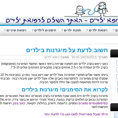
ם
רפואת ילדים
תזונת ילדים
חיסונים לילדים
רפואת שיניים
חשוב לדעת על מיגרנות בילדים
תאריך:
18/03/2015 16:05
מחבר:
רופא ילדים
כאבי
בקרב ילדים עומדת על כ-2.5 אחוזים ובקרב מתבגרים האחוזים עולים לכ-7.5.
ב
שסבלו קודם ממיגרנה. להתפרצות כאבים אלה אצל ילדים ישנן סיבות רבות - סביבת
צריכה להיות מותאמת למצבו של הילד ולמקור הבעיה.
לקרוא את הסימנים! מיגרנות בילדים
מיגרנה בקרב ילדים היא מעט שונה ממיגרנה בקרב מבוגרים. כמו אצל המבוגרים, מאו
המיגרנה בכאבים הולמים ברקות, במצח, באחד מצידי הראש או בשני צידיו, והיא מלו
בסימפטומים נפוצים
נוספים, כדוגמת: חיוורון, בחילות, הקאות,
כאב בטן
, רגישות ל
ורגישות לאור.
הילד סובל מפריחה? לחצו כאן כדי לדעת יותר