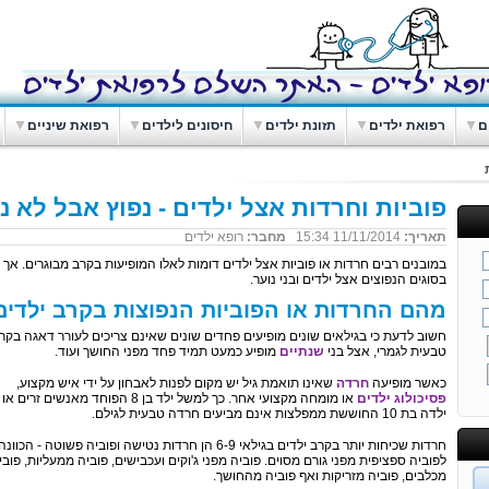
ם
רפואת ילדים
תזונת ילדים
חיסונים לילדים
רפואת שיניים
פוביות וחרדות אצל ילדים - נפוץ אבל לא נ
תאריך:
11/11/2014 15:34
מחבר:
רופא ילדים
במובנים רבים חרדות או פוביות אצל ילדים דומות לאלו המופיעות בקרב מבוגרים. אך
בסוגים הנפוצים אצל ילדים ובני נוער.
מהם החרדות או הפוביות הנפוצות בקרב ילדים
חשוב לדעת כי בגילאים שונים מופיעים פחדים שונים שאינם צריכים לעורר דאגה בקר
טבעית לגמרי, אצל בני
שנתיים
מופיע כמעט תמיד פחד מפני החושך ועוד.
כאשר מופיעה
חרדה
שאינו תואמת גיל יש מקום לפנות לאבחון על ידי איש מקצוע,
פסיכולוג ילדים
או מומחה מקצועי אחר. כך למשל ילד בן 8 הפוחד מאנשים זרים או
ילדה בת 10 החוששת ממפלצות אינם מביעים חרדה טבעית לגילם.
חרדות שכיחות יותר בקרב ילדים בגילאי 6-9 הן חרדות נטישה ופוביה פשוטה - הכוונה
לפוביה ספציפית מפני גורם מסוים. פוביה מפני ג'וקים ועכבישים, פוביה ממעליות, פובי
מכלבים, פוביה מזריקות ואף פוביה מהחושך.