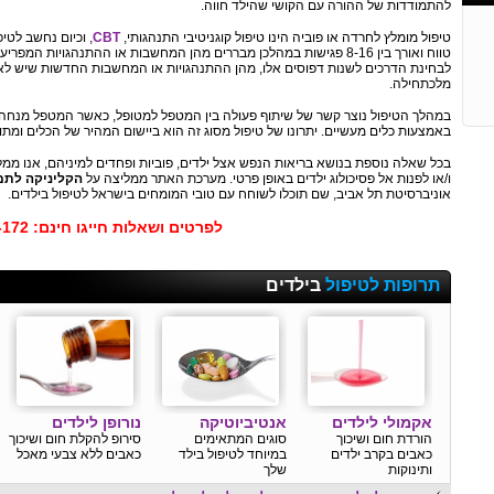
להתמודדות של ההורה עם הקושי שהילד חווה.
טיפול מומלץ לחרדה או פוביה הינו טיפול קוגניטיבי התנהגותי,
CBT
, וכיום נחשב לטיפ
טווח ואורך בין 8-16 פגישות במהלכן מבררים מהן המחשבות או ההתנהגויות
לבחינת הדרכים לשנות דפוסים אלו, מהן ההתנהגויות או המחשבות החדשות שיש לא
מלכתחילה.
במהלך הטיפול נוצר קשר של שיתוף פעולה בין המטפל למטופל, כאשר המטפל מנחה
באמצעות כלים מעשיים. יתרונו של טיפול מסוג זה הוא ביישום המהיר של הכלים ומת
בכל שאלה נוספת בנושא בריאות הנפש אצל ילדים, פוביות ופחדים למיניהם, אנו ממל
ו/או לפנות אל פסיכולוג ילדים באופן פרטי. מערכת האתר ממליצה על
הקליניקה לתמ
אוניברסיטת תל אביב, שם תוכלו לשוחח עם טובי המומחים בישראל לטיפול בילדים.
לפרטים ושאלות חייגו חינם: 1800-100-172
תרופות לטיפול
בילדים
אקמולי לילדים
אנטיביוטיקה
נורופן לילדים
הורדת חום ושיכוך
סוגים המתאימים
סירופ להקלת חום ושיכוך
כאבים בקרב ילדים
במיוחד לטיפול בילד
כאבים ללא צבעי מאכל
ותינוקות
שלך