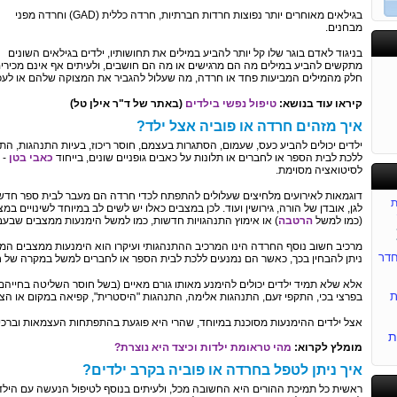
בגילאים מאוחרים יותר נפוצות חרדות חברתיות, חרדה כללית (GAD) וחרדה מפני
מבחנים.
בניגוד לאדם בוגר שלו קל יותר להביע במילים את תחושותיו, ילדים בגילאים השונים
מתקשים להביע במילים מה הם מרגישים או מה הם חושבים, ולעיתים אף אינם מכירי
חלק מהמילים המביעות פחד או חרדה, מה שעלול להגביר את המצוקה שלהם או לעכב
קיראו עוד בנושא:
טיפול נפשי בילדים
(באתר של ד"ר אילן טל)
איך מזהים חרדה או פוביה אצל ילד?
ילדים יכולים להביע כעס, שעמום, הסתגרות בעצמם, חוסר ריכוז, בעיות התנהגות, ה
ללכת לבית הספר או לחברים או תלונות על כאבים גופניים שונים, בייחוד
כאבי בטן
- 
לסיטואציה מסוימת.
דוגמאות לאירועים מלחיצים שעלולים להתפתח לכדי חרדה הם מעבר לבית ספר חדש א
ת
לגן, אובדן של הורה, גירושין ועוד. לכן במצבים כאלו יש לשים לב במיוחד לשינויים במ
(כמו למשל
הרטבה
) או אימוץ התנהגויות חדשות, כמו למשל הימנעות ממצבים שבעב
מרכיב חשוב נוסף החרדה הינו המרכיב ההתנהגותי ועיקרו הוא הימנעות ממצבים המע
דר
ניתן להבחין בכך, כאשר הם נמנעים ללכת לבית הספר או לחברים למשל במקרה של 
אלא שלא תמיד ילדים יכולים להימנע מאותו גורם מאיים (בשל חוסר השליטה בחייה
ת
בפרצי בכי, התקפי זעם, התנהגות אלימה, התנהגות "היסטרית", קפיאה במקום או הצ
אצל ילדים ההימנעות מסוכנת במיוחד, שהרי היא פוגעת בהתפתחות העצמאות וברכיש
ת
מומלץ לקרוא:
מהי טראומת ילדות וכיצד היא נוצרת?
איך ניתן לטפל בחרדה או פוביה בקרב ילדים?
ראשית כל תמיכת ההורים היא החשובה מכל, ולעיתים בנוסף לטיפול הנעשה עם היל