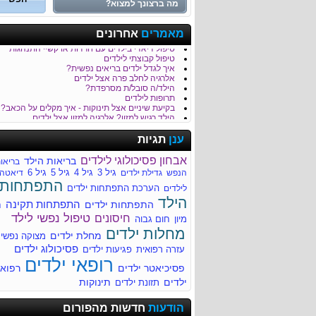
כמה נקי הגן של הילד/ה שלך?
מאמרים
אחרונים
טיפול בבעיות התנהגות וכעסים של ילדים
טיפול דיאדי בילדים עם חרדות או קשיי התנהגות
טיפול קבוצתי לילדים
איך לגדל ילדים בריאים נפשית?
אלרגיה לחלב פרה אצל ילדים
הילד/ה סובל/ת מסרפדת?
תרופות לילדים
בקיעת שיניים אצל תינוקות - איך מקלים על הכאב?
הילד רגיש למזון? אלרגיה למזון אצל ילדים
כאבי בטן - סימפטום נפוץ בקרב ילדים
לילד/ה יש קלקול קיבה?
ענן
תגיות
חבלת ראש והגשת עזרה ראשונה לילד
דלקת קרום המוח Meningitis
אבחון פסיכולוגי לילדים
בריאות הילד
בריאו
חשוב לדעת על מיגרנות בילדים
גיל 3
גיל 4
גיל 5
גיל 6
הנפש
גדילת ילדים
דיאטה
עקיצות של חרקים - טיפול בילד לאחר עקיצה
התפתחות
סימפטומים נפוצים של מחלות ילדים
הערכת התפתחות ילדים
לילדים
איך מזהים שהילד סובל מהתייבשות?
הילד
התפתחות תקינה
התפתחות ילדים
ח
למה הילד/ה סובל/ת מהקאות?
רפואת ילדים
טיפול נפשי לילד
חיסונים
מיון
חום גבוה
מחלות ילדים
מחלות ילדים
מחלת ילדים
מתי הילד שלך זקוק לעזרה מקצועית?
מצוקה נפשי
לדעת יותר על צהבת ילודים
פסיכולוג ילדים
עזרה רפואית
פגיעות ילדים
מחלת הנשיקה (Infectious mononucleosis)
רופאי ילדים
מומים מולדים - התפתחותיים ומבניים
פסיכיאטר ילדים
רפוא
ילדים
תינוקות
תזונת ילדים
ריור בעקבות דלקת גרון
הודעות
חדשות מהפורום
ריור בעקבות דלקת גרון