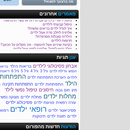
כמה נקי הגן של הילד/ה שלך?
מאמרים
אחרונים
טיפול בבעיות התנהגות וכעסים של ילדים
טיפול דיאדי בילדים עם חרדות או קשיי התנהגות
טיפול קבוצתי לילדים
איך לגדל ילדים בריאים נפשית?
אלרגיה לחלב פרה אצל ילדים
הילד/ה סובל/ת מסרפדת?
תרופות לילדים
בקיעת שיניים אצל תינוקות - איך מקלים על הכאב?
הילד רגיש למזון? אלרגיה למזון אצל ילדים
כאבי בטן - סימפטום נפוץ בקרב ילדים
לילד/ה יש קלקול קיבה?
ענן
תגיות
חבלת ראש והגשת עזרה ראשונה לילד
דלקת קרום המוח Meningitis
אבחון פסיכולוגי לילדים
בריאות הילד
בריאו
חשוב לדעת על מיגרנות בילדים
גיל 3
גיל 4
גיל 5
גיל 6
הנפש
גדילת ילדים
דיאטה
עקיצות של חרקים - טיפול בילד לאחר עקיצה
התפתחות
סימפטומים נפוצים של מחלות ילדים
הערכת התפתחות ילדים
לילדים
איך מזהים שהילד סובל מהתייבשות?
הילד
התפתחות תקינה
התפתחות ילדים
ח
למה הילד/ה סובל/ת מהקאות?
רפואת ילדים
טיפול נפשי לילד
חיסונים
מיון
חום גבוה
מחלות ילדים
מחלות ילדים
מחלת ילדים
מתי הילד שלך זקוק לעזרה מקצועית?
מצוקה נפשי
לדעת יותר על צהבת ילודים
פסיכולוג ילדים
עזרה רפואית
פגיעות ילדים
מחלת הנשיקה (Infectious mononucleosis)
רופאי ילדים
מומים מולדים - התפתחותיים ומבניים
פסיכיאטר ילדים
רפוא
ילדים
תינוקות
תזונת ילדים
ריור בעקבות דלקת גרון
הודעות
חדשות מהפורום
ריור בעקבות דלקת גרון