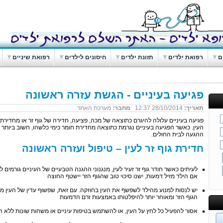
ם
רפואת ילדים
תזונת ילדים
חיסונים לילדים
רפואת שיניים
פגיעה בעיניים - הגשת עזרה ראשונה
תאריך:
28/10/2014 12:37
מחבר:
מערכת האתר
פגיעה בעיניים עלולה להיגרם כתוצאה של מכה, פציעה, חדירה של גוף זר או מחדירת 
העין. כאשר הפגיעה בעיניים נגרמת כתוצאה מחדירת חומר כימי כלשהו, חשוב ביותר ל
ההגעה לבית החולים.
חדירת גוף זר לעין – טיפול ועזרה ראשונה
לעיתים כאשר חודר גוף זר זעיר לעין, מנגנוני ההגנה הטבעיים של העיניים גורמים ל
אם הילד מזיל דמעות, ישנו סיכוי טוב שהגוף הזר יישטף החוצה
יש לנסות למנוע מהילד לשפשף את העין בחוזקה. עם זאת, שפשוף עדין של העין מסי
הגוף הזר ומאוחר יותר להיפלטותו באמצעות זרם הדמעות
אסור להפעיל כל לחץ על העין, או להשתמש בטיפות עיניים או משחות שונות ללא ה