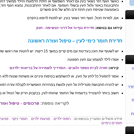
כאשר הגוף הזר נשאר בעין גם לאחר השפשוף או הזלת הדמעות והילד ממשיך להת
והתבוננות באזור גלגל העין ובשולי העפעף. אם לאחר ההתבוננות, נמצא הגוף הזר
באמצעות שטיפת העין תחת זרם חלש של מים פושרים
אם, למרות הכול, הגוף הזר נשאר בעין, יש לפנות לרופא בהקדם
קיראו גם בנושא:
חדירת גוף זר אל דרכי הנשימה - חנק
חדירת חומר כימי לעין – טיפול ועזרה ראשונה
יש לשטוף את העין בעדינות עם מים קרים במשך 15 דקות. יש להטות את ראשו של הילד כשעפעפי עיניו פתוחים ולהזרים מים לתוכם.
אמרו לילד למצמץ עם העין הפגועה.
קיראו:
חזרה לבית הספר ולגנים - המדריך לשמירה על בריאות ילדכם
ת
אסור להפעיל כל לחץ על העין, או להשתמש בטיפות עיניים או משחות שונות ללא ה
יש להניח תחבושת סטרילית על העין ולגשת במהירות האפשרית לקבלת עזרה רפואי
דר
חשוב ביותר להצטייד בדוגמית של החומר שהותז לעין, בבקבוק הריק של הנוזל או 
ת
לקריאה נוספת:
פרכוסים - טיפול ועזר
ת
מידע משלים ומעניין בנושאים:
רופאי ילדים
פגיעות ילדים
חומרי ניקוי
פגיעה 
חומרים כימיים