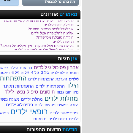
כמה נקי הגן של הילד/ה שלך?
מאמרים
אחרונים
טיפול בבעיות התנהגות וכעסים של ילדים
טיפול דיאדי בילדים עם חרדות או קשיי התנהגות
טיפול קבוצתי לילדים
איך לגדל ילדים בריאים נפשית?
אלרגיה לחלב פרה אצל ילדים
הילד/ה סובל/ת מסרפדת?
תרופות לילדים
בקיעת שיניים אצל תינוקות - איך מקלים על הכאב?
הילד רגיש למזון? אלרגיה למזון אצל ילדים
כאבי בטן - סימפטום נפוץ בקרב ילדים
לילד/ה יש קלקול קיבה?
ענן
תגיות
חבלת ראש והגשת עזרה ראשונה לילד
דלקת קרום המוח Meningitis
אבחון פסיכולוגי לילדים
בריאות הילד
בריאו
חשוב לדעת על מיגרנות בילדים
גיל 3
גיל 4
גיל 5
גיל 6
הנפש
גדילת ילדים
דיאטה
עקיצות של חרקים - טיפול בילד לאחר עקיצה
התפתחות
סימפטומים נפוצים של מחלות ילדים
הערכת התפתחות ילדים
לילדים
איך מזהים שהילד סובל מהתייבשות?
הילד
התפתחות תקינה
התפתחות ילדים
ח
למה הילד/ה סובל/ת מהקאות?
רפואת ילדים
טיפול נפשי לילד
חיסונים
מיון
חום גבוה
מחלות ילדים
מחלות ילדים
מחלת ילדים
מתי הילד שלך זקוק לעזרה מקצועית?
מצוקה נפשי
לדעת יותר על צהבת ילודים
פסיכולוג ילדים
עזרה רפואית
פגיעות ילדים
מחלת הנשיקה (Infectious mononucleosis)
רופאי ילדים
מומים מולדים - התפתחותיים ומבניים
פסיכיאטר ילדים
רפוא
ילדים
תינוקות
תזונת ילדים
ריור בעקבות דלקת גרון
הודעות
חדשות מהפורום
ריור בעקבות דלקת גרון