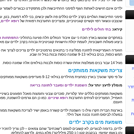
גופו של ילד מכיל יותר מים מגוף בוגר בהפרש של כעשרה אחוזים, הוא מייצר יותר חום 
ילדים אינם רגישים לאותות הגוף לסימני ההתייבשות ולכן מתפקידנו כבוגרים לשמור ע
סימני התייבשות הגלויים בקרב ילדים כוללים פה ולשון יבשים, בכי ללא דמעות, בטן, עי
שנצבט ונשאר רפוי וקשיים קוגניטיביים, ומצריכים התערבות רפואית של
רופא ילדים
,
קיראו:
בתי חולים לילדים
במחקרים שנעשו בארץ הוכח כי עם איבוד הנוזלים חלה פגיעה בתהליכי
התפתחות ת
ביצוע פעולות חשבוניות, לעומת יכולת והישגיות קוגניטיבית גבוהה בקרב ילדים עם מאזן
חמש כוסות, בנים בגילאי 9-13 שמונה כוסות ובנות בגיל זה שבע.
מגיל 14 עבור בנים מומלצות אחת-עשרה כוסות ולבנות בגילאים אלה שמונה כוסות.
ת
צריכת משקאות ממותקים
על פי סקר שנערך בארץ כמחצית מהילדים בגילאי 9-12 מעדיפים משקאות ממותקים במסגרת התזונה הביתית.
מומלץ לדעץ יותר על:
השמנת ילדים ומעבר לתזונה בריאה
דר
משקאות ממותקים כוללים יותר קלוריות, סוכרים וצבעי וחומצות מאכל הפוגעים בשיני
האמייל, המצריכים לעיתים התערבות
רופא שיניים
. כמו כן הם גורמים להשמנה, מפח
ת
העצם.
בארצות הברית חקרו וגילו כי השמנת ילדים קשורה באופן ישיר לצריכת משקאות ממות
ת
במעלה לביסוס תזונה נכונה אצל הילד.
משמעת מים בקרב ילדים
ילדים, בדומה לבוגרים, לא קשובים לגופם ו"שוכחים" שהם צמאים – לכן צריך להזכיר 
והן באופן יומיומי, בבקבוק קטן ( כ-250 מיליליטר) מלא במים, ולדאוג להחליפו.