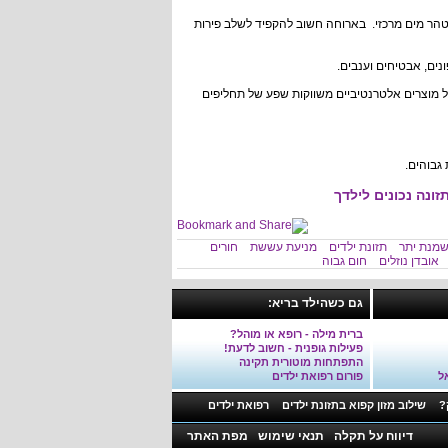
מטהר מים מרכזי. בארוחה חשוב להקפיד לשלב פירות
נים, אבטיחים וענבים.
 מוצרים אלטרנטיביים משווקות שפע של תחליפים
 גבוהים.
זונה נכונים לילדך
מנת יתר
תזונת ילדים
מניעת עששת
חורים
אובדן נוזלים
חום גבוה
גם כשהילד בריא:
ברית מילה - רופא או מוהל?
פעילות גופנית - חשוב לדעת!
התפתחות מוטורית תקינה
ל
פורום רפואת ילדים
?
שילוב מזון קפוא בתזונת ילדים
רפואת ילדים
דיווח על תקלה
תנאי שימוש
מפת האתר