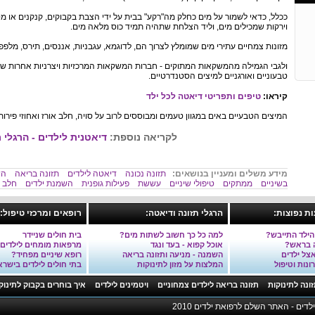
ככלל, כדאי לשמור על מים כחלק מה"רקע" בבית על ידי הצבת בקבוקים, קנקנים או 
וירקות שמכילים מים, וליד הצלחת שתהיה תמיד כוס מלאה מים.
מזונות צמחיים עתירי מים שמומלץ לצרוך הם, לדוגמא, עגבניות, אננסים, תירס, מלפפו
ולגבי הגמילה מהמשקאות המתוקים - חברות המשקאות המרכזיות ויצרניות אחרות של
טבעוניים ואורגניים למיצים הסטנדרטיים.
קיראו:
טיפים ותפריטי דיאטה לכל ילד
המיצים הטבעיים באים במגוון טעמים ומבוססים לרוב על סויה, חלב אורז ואחוזי פירות
לקריאה נוספת:
דיאטנית לילדים - הרגלי ת
מידע משלים ומעניין בנושאים:
תזונה נכונה
דיאטה לילדים
תזונה בריאה
הש
בשיניים
ממתקים
טיפולי שיניים
עששת
פעילות גופנית
השמנת ילדים
חלב
ות נפוצות:
הרגלי תזונה ודיאטה:
רופאים ומרכזי טיפול:
הילד התייבש?
למה כל כך חשוב לשתות מים?
בית חולים שניידר
ה בראש?
אוכל קפוא - בעד ונגד
מרפאות מומחים לילדים
אצל ילדים
השמנה - מניעה ותזונה בריאה
רופא שיניים מפחיד?
ונות וטיפול
המלצות על מזון לתינוקות
בתי חולים לילדים בישרא
ונה לתינוקות
תזונה בריאה לילדים צמחוניים
ויטמינים לילדים
איך בוחרים בקבוק לתינוק
דים - האתר השלם לרפואת ילדים 2010