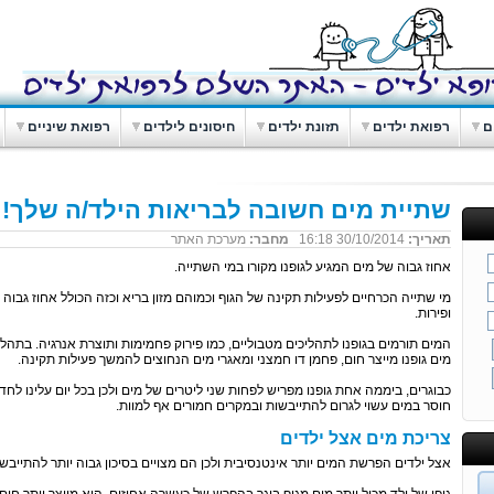
ם
רפואת ילדים
תזונת ילדים
חיסונים לילדים
רפואת שיניים
שתיית מים חשובה לבריאות הילד/ה שלך!
תאריך:
30/10/2014 16:18
מחבר:
מערכת האתר
אחוז גבוה של מים המגיע לגופנו מקורו במי השתייה.
מי שתייה הכרחיים לפעילות תקינה של הגוף וכמוהם מזון בריא וכזה הכולל אחוז גבוה 
ופירות.
המים תורמים בגופנו לתהליכים מטבוליים, כמו פירוק פחמימות ותוצרת אנרגיה. בתהל
מים גופנו מייצר חום, פחמן דו חמצני ומאגרי מים הנחוצים להמשך פעילות תקינה.
כבוגרים, ביממה אחת גופנו מפריש לפחות שני ליטרים של מים ולכן בכל יום עלינו לח
חוסר במים עשוי לגרום להתייבשות ובמקרים חמורים אף למוות.
צריכת מים אצל ילדים
אצל ילדים הפרשת המים יותר אינטנסיבית ולכן הם מצויים בסיכון גבוה יותר להתייבשות