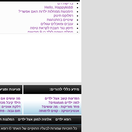
בדיקות דם
Hello, Happykiddi
הימנעות ממחלות ילדות האם אפשרי?
רפלוקס תינוק
שינויים בהתנהגות
ענבים ומאכלים עגולים
חיסון נגד חצבת לקראת טיסה
מחלת נשיקה לילד בן 9 חודשים
מידע כללי להורים:
פגיעות ופציע
הפרעות קשב אצל ילדים
מה עושים אם 
למה ילדים מגמגמים?
הילד קיבל מכ
פחד מזריקות - מה עושים?
דלקת אוזניים 
אנטיביוטיקה - קווים לדמותה
חום גבוה - פתר
רופא ילדים
אלרגיה למזון אצל ילדים
המלצות תז
כל הזכויות שמורות לבעליו החוקיים של האתר © רופא יל