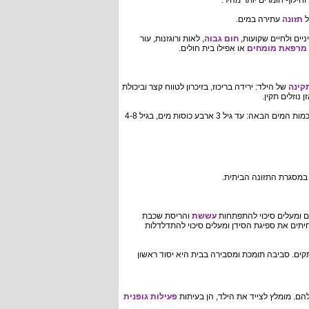
וחילוף חומרים יותר מהיר.
ל
תזונה
עתירה במים.
ניים ולחיים שקועות,
חום גבוה
, לאות ורוגזנות, עור
מרפאת מומחים
או אפילו בית חולים.
קינה
של הילד: ירידה בריכוז, בזיכרון לטווח קצר וביכולת
 נוזלים תקין.
הוועדה האמריקאית לתזונה ממליצה כי בתנאים נורמטיביים ילדים צריכים לצרוך את כמות המים הבאה: עד גיל 3 ארבע כוסות מים, בגיל 4-8
ים ומעלים סיכוי להתפתחות
עששת
והריסת שכבת
יתים את ספיגת הסידן ומעלים סיכוי להתדלדלות
קים. סביבה תומכת ומסבירה בבית היא יסוד ראשון
להם. מומלץ לצייד את הילד, הן בעיתות
פעילות גופנית