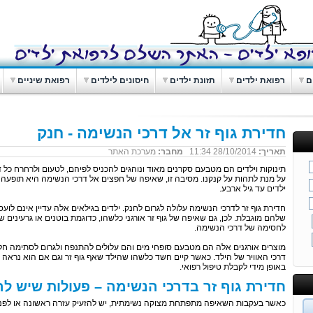
ם
רפואת ילדים
תזונת ילדים
חיסונים לילדים
רפואת שיניים
חדירת גוף זר אל דרכי הנשימה - חנק
תאריך:
28/10/2014 11:34
מחבר:
מערכת האתר
תינוקות וילדים הם מטבעם סקרנים מאוד ונוהגים להכניס לפיהם, לטעום ולרחרח כל
על מנת לתהות על קנקנו. מסיבה זו, שאיפה של חפצים אל דרכי הנשימה היא תופעה 
ילדים עד גיל ארבע.
חדירת גוף זר לדרכי הנשימה עלולה לגרום לחנק. ילדים בגילאים אלה עדיין אינם לועס
שלהם מוגבלת. לכן, גם שאיפה של גוף זר אורגני כלשהו, כדוגמת בוטנים או גרעינים שו
לחסימה של דרכי הנשימה.
מוצרים אורגנים אלה הם מטבעם סופחי מים והם עלולים להתנפח ולגרום לסתימה חל
דרכי האוויר של הילד. כאשר קיים חשד כלשהו שהילד שאף גוף זר וגם אם הוא נראה ני
באופן מידי לקבלת טיפול רפואי.
חדירת גוף זר בדרכי הנשימה – פעולות שיש לה
כאשר בעקבות השאיפה מתפתחת מצוקה נשימתית, יש להזעיק עזרה ראשונה או לפנות