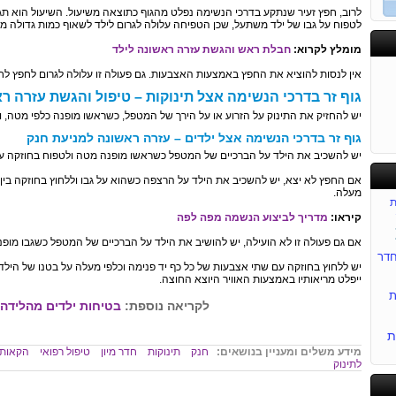
לרוב, חפץ זעיר שנתקע בדרכי הנשימה נפלט מהגוף כתוצאה משיעול. השיעול הוא ת
לטפוח על גבו של ילד משתעל, שכן הטפיחה עלולה לגרום לילד לשאוף כמות גדולה מא
מומלץ לקרוא:
חבלת ראש והגשת עזרה ראשונה לילד
אין לנסות להוציא את החפץ באמצעות האצבעות. גם פעולה זו עלולה לגרום לחפץ לח
גוף זר בדרכי הנשימה אצל תינוקות – טיפול והגשת עזרה ר
יש להחזיק את התינוק על הזרוע או על הירך של המטפל, כשראשו מופנה כלפי מטה, ו
גוף זר בדרכי הנשימה אצל ילדים – עזרה ראשונה למניעת חנק
יש להשכיב את הילד על הברכיים של המטפל כשראשו מופנה מטה ולטפוח בחוזקה על
אם החפץ לא יצא, יש להשכיב את הילד על הרצפה כשהוא על גבו וללחוץ בחוזקה בין 
מעלה.
ת
קיראו:
מדריך לביצוע הנשמה מפה לפה
אם גם פעולה זו לא הועילה, יש להושיב את הילד על הברכיים של המטפל כשגבו מופנה 
דר
יש ללחוץ בחוזקה עם שתי אצבעות של כל כף יד פנימה וכלפי מעלה על בטנו של הילד
ייפלט מריאותיו באמצעות האוויר היוצא החוצה.
ת
לקריאה נוספת:
בטיחות ילדים מהלידה 
ת
מידע משלים ומעניין בנושאים:
חנק
תינוקות
חדר מיון
טיפול רפואי
הקאות
לתינוק