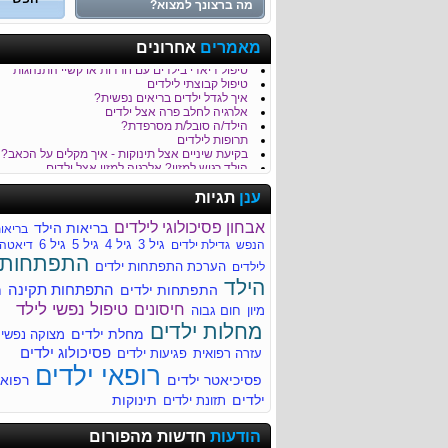
כמה נקי הגן של הילד/ה שלך?
מאמרים
אחרונים
טיפול בבעיות התנהגות וכעסים של ילדים
טיפול דיאדי בילדים עם חרדות או קשיי התנהגות
טיפול קבוצתי לילדים
איך לגדל ילדים בריאים נפשית?
אלרגיה לחלב פרה אצל ילדים
הילד/ה סובל/ת מסרפדת?
תרופות לילדים
בקיעת שיניים אצל תינוקות - איך מקלים על הכאב?
הילד רגיש למזון? אלרגיה למזון אצל ילדים
כאבי בטן - סימפטום נפוץ בקרב ילדים
לילד/ה יש קלקול קיבה?
ענן
תגיות
חבלת ראש והגשת עזרה ראשונה לילד
דלקת קרום המוח Meningitis
אבחון פסיכולוגי לילדים
בריאות הילד
בריאו
חשוב לדעת על מיגרנות בילדים
גיל 3
גיל 4
גיל 5
גיל 6
הנפש
גדילת ילדים
דיאטה
עקיצות של חרקים - טיפול בילד לאחר עקיצה
התפתחות
סימפטומים נפוצים של מחלות ילדים
הערכת התפתחות ילדים
לילדים
איך מזהים שהילד סובל מהתייבשות?
הילד
התפתחות תקינה
התפתחות ילדים
ח
למה הילד/ה סובל/ת מהקאות?
רפואת ילדים
טיפול נפשי לילד
חיסונים
מיון
חום גבוה
מחלות ילדים
מחלות ילדים
מחלת ילדים
מתי הילד שלך זקוק לעזרה מקצועית?
מצוקה נפשי
לדעת יותר על צהבת ילודים
פסיכולוג ילדים
עזרה רפואית
פגיעות ילדים
מחלת הנשיקה (Infectious mononucleosis)
רופאי ילדים
מומים מולדים - התפתחותיים ומבניים
פסיכיאטר ילדים
רפוא
ילדים
תינוקות
תזונת ילדים
ריור בעקבות דלקת גרון
הודעות
חדשות מהפורום
ריור בעקבות דלקת גרון