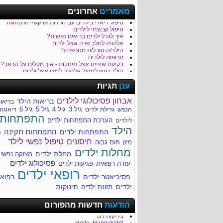
כמה נקי הגן של הילד/ה שלך?
מאמרים
אחרונים
טיפול בבעיות התנהגות וכעסים של ילדים
טיפול דיאדי בילדים עם חרדות או קשיי התנהגות
טיפול קבוצתי לילדים
איך לגדל ילדים בריאים נפשית?
אלרגיה לחלב פרה אצל ילדים
הילד/ה סובל/ת מסרפדת?
תרופות לילדים
בקיעת שיניים אצל תינוקות - איך מקלים על הכאב?
הילד רגיש למזון? אלרגיה למזון אצל ילדים
כאבי בטן - סימפטום נפוץ בקרב ילדים
לילד/ה יש קלקול קיבה?
ענן
תגיות
חבלת ראש והגשת עזרה ראשונה לילד
דלקת קרום המוח Meningitis
אבחון פסיכולוגי לילדים
בריאות הילד
בריאו
חשוב לדעת על מיגרנות בילדים
גיל 3
גיל 4
גיל 5
גיל 6
הנפש
גדילת ילדים
דיאטה
עקיצות של חרקים - טיפול בילד לאחר עקיצה
התפתחות
סימפטומים נפוצים של מחלות ילדים
הערכת התפתחות ילדים
לילדים
איך מזהים שהילד סובל מהתייבשות?
הילד
התפתחות תקינה
התפתחות ילדים
ח
למה הילד/ה סובל/ת מהקאות?
רפואת ילדים
טיפול נפשי לילד
חיסונים
מיון
חום גבוה
מחלות ילדים
מחלות ילדים
מחלת ילדים
מתי הילד שלך זקוק לעזרה מקצועית?
מצוקה נפשי
לדעת יותר על צהבת ילודים
פסיכולוג ילדים
עזרה רפואית
פגיעות ילדים
מחלת הנשיקה (Infectious mononucleosis)
רופאי ילדים
מומים מולדים - התפתחותיים ומבניים
פסיכיאטר ילדים
רפוא
ילדים
תינוקות
תזונת ילדים
ריור בעקבות דלקת גרון
הודעות
חדשות מהפורום
ריור בעקבות דלקת גרון
בדיקות דם
Hello, Happykiddi