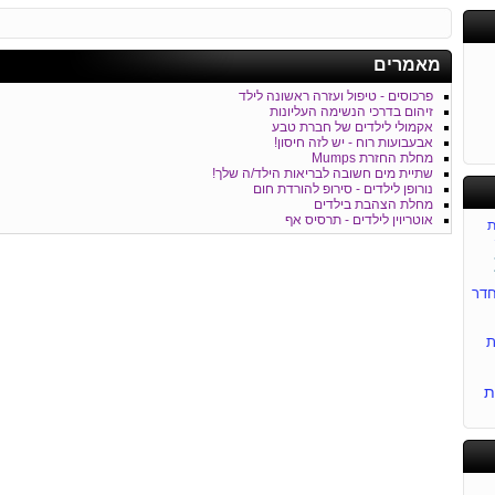
מאמרים
פרכוסים - טיפול ועזרה ראשונה לילד
זיהום בדרכי הנשימה העליונות
אקמולי לילדים של חברת טבע
אבעבועות רוח - יש לזה חיסון!
מחלת החזרת Mumps
שתיית מים חשובה לבריאות הילד/ה שלך!
נורופן לילדים - סירופ להורדת חום
מחלת הצהבת בילדים
אוטריוין לילדים - תרסיס אף
ת
דר
ת
ת