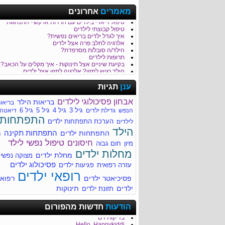
כמה נקי הגן של הילד/ה שלך?
מאמרים
אחרונים
טיפול בבעיות התנהגות וכעסים של ילדים
טיפול דיאדי בילדים עם חרדות או קשיי התנהגות
טיפול קבוצתי לילדים
איך לגדל ילדים בריאים נפשית?
אלרגיה לחלב פרה אצל ילדים
הילד/ה סובל/ת מסרפדת?
תרופות לילדים
בקיעת שיניים אצל תינוקות - איך מקלים על הכאב?
הילד רגיש למזון? אלרגיה למזון אצל ילדים
כאבי בטן - סימפטום נפוץ בקרב ילדים
לילד/ה יש קלקול קיבה?
ענן
תגיות
חבלת ראש והגשת עזרה ראשונה לילד
דלקת קרום המוח Meningitis
אבחון פסיכולוגי לילדים
בריאות הילד
בריאו
חשוב לדעת על מיגרנות בילדים
גיל 3
גיל 4
גיל 5
גיל 6
הנפש
גדילת ילדים
דיאטה
עקיצות של חרקים - טיפול בילד לאחר עקיצה
התפתחות
סימפטומים נפוצים של מחלות ילדים
הערכת התפתחות ילדים
לילדים
איך מזהים שהילד סובל מהתייבשות?
הילד
התפתחות תקינה
התפתחות ילדים
ח
למה הילד/ה סובל/ת מהקאות?
רפואת ילדים
טיפול נפשי לילד
חיסונים
מיון
חום גבוה
מחלות ילדים
מחלות ילדים
מחלת ילדים
מתי הילד שלך זקוק לעזרה מקצועית?
מצוקה נפשי
לדעת יותר על צהבת ילודים
פסיכולוג ילדים
עזרה רפואית
פגיעות ילדים
מחלת הנשיקה (Infectious mononucleosis)
רופאי ילדים
מומים מולדים - התפתחותיים ומבניים
פסיכיאטר ילדים
רפוא
ילדים
תינוקות
תזונת ילדים
ריור בעקבות דלקת גרון
הודעות
חדשות מהפורום
ריור בעקבות דלקת גרון
בדיקות דם
Hello, Happykiddi