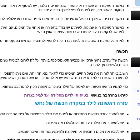
כאשר הנשיכה היא שטחית או כאשר ישנה שריטה בלבד, יש לשטוף את אזור הפגיע
המקום. לאחר מכן, יש לפנות לרופא לצורך בדיקה יסודית
במקרים רבים יש צורך בטיפול אנטיביוטי כנגד מזהמים שונים שחדרו או עלולים לח
כאשר הנשיכה היא עמוקה, לעיתים יש צורך בתפירה או איחוי של המקום. עם זאת, 
לאפשר לרקמות העור להתרפא בכוחות עצמן ובאופן טבעי
לאחר כל נשיכה חשוב ביותר לפנות בדחיפות לרופא ולהצטייד מראש בפנקס החיסוני
הכשה
הכשת של עקרב, נחש ארסי או עכביש היא מסוכנת ביותר ועלולה לגרום לבעיות נשימ
הכרה ולעיתים אף למוות.
ת
חשוב ביותר לזהות את בעל החיים המכיש כדי לתארו מאוחר יותר, ואם ניתן לתופסו, י
להתעכב בשטח כדי למצוא את הנחש המכיש או להסתכן בהכשה נוספת, ויש להזעיק 
כדי למנוע מראש הכשה, יש לאסור על הילד בעיקר בתקופת הקיץ להסתובב כשהוא יחף
דר
קיראו בהרחבה בנושא:
בטיחות ילדים מהלידה ועד לגיל בגרות
עזרה ראשונה לילד במקרה הכשה של נחש
ת
יש להזעיק עזרה רפואית במהירות או לפנות את הילד בדחיפות אל בית החולים הקר
ת
יש להשכיב את הילד בעדינות ולטלטלו כמה שפחות
יש לקבע את מקום ההכשה או העקיצה ולהימנע מהזזת האיבר שנפגע