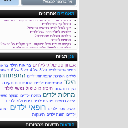
כמה נקי הגן של הילד/ה שלך?
מאמרים
אחרונים
טיפול בבעיות התנהגות וכעסים של ילדים
טיפול דיאדי בילדים עם חרדות או קשיי התנהגות
טיפול קבוצתי לילדים
איך לגדל ילדים בריאים נפשית?
אלרגיה לחלב פרה אצל ילדים
הילד/ה סובל/ת מסרפדת?
תרופות לילדים
בקיעת שיניים אצל תינוקות - איך מקלים על הכאב?
הילד רגיש למזון? אלרגיה למזון אצל ילדים
כאבי בטן - סימפטום נפוץ בקרב ילדים
לילד/ה יש קלקול קיבה?
ענן
תגיות
חבלת ראש והגשת עזרה ראשונה לילד
דלקת קרום המוח Meningitis
אבחון פסיכולוגי לילדים
בריאות הילד
בריאו
חשוב לדעת על מיגרנות בילדים
גיל 3
גיל 4
גיל 5
גיל 6
הנפש
גדילת ילדים
דיאטה
עקיצות של חרקים - טיפול בילד לאחר עקיצה
התפתחות
סימפטומים נפוצים של מחלות ילדים
הערכת התפתחות ילדים
לילדים
איך מזהים שהילד סובל מהתייבשות?
הילד
התפתחות תקינה
התפתחות ילדים
ח
למה הילד/ה סובל/ת מהקאות?
רפואת ילדים
טיפול נפשי לילד
חיסונים
מיון
חום גבוה
מחלות ילדים
מחלות ילדים
מחלת ילדים
מתי הילד שלך זקוק לעזרה מקצועית?
מצוקה נפשי
לדעת יותר על צהבת ילודים
פסיכולוג ילדים
עזרה רפואית
פגיעות ילדים
מחלת הנשיקה (Infectious mononucleosis)
רופאי ילדים
מומים מולדים - התפתחותיים ומבניים
פסיכיאטר ילדים
רפוא
ילדים
תינוקות
תזונת ילדים
ריור בעקבות דלקת גרון
הודעות
חדשות מהפורום
ריור בעקבות דלקת גרון