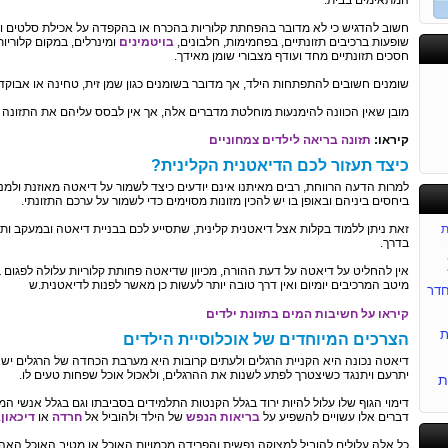
המתאימים בבית.
חשוב להדגיש כי לא מדובר בהפחתת קלוריות בהכרח או בהקפדה על אכילת סלטים ותו 
שופעות ברכיבים תזונתיים, בפחמימות, חלבונים,
בויטמינים
ומינרלים, במקום קלוריות
חסכים תזונתיים מחד ועודף מצבורי שומן מאידך.
שומנים חשובים להתפתחות הילד, אך מדובר בשומנים כגון שמן זית, טחינה או אבוקדו
מובן שאין הכוונה להימנעות מוחלטת מדברים אלה, אך אין לבסס עליהם את התזונה 
קיראו:
תזונה בריאה לילדים צמחוניים
כיצד תעזור לכם הדיאטנית הקלינית?
למרות הדעה הרווחת, רבים מאיתנו אינם יודעים כיצד לשמור על דיאטה מאוזנת ולמנ
ביחסים ביניהם ובאופן בו יש להכין מזונות מסוימים כדי לשמור על ערכם התזונתי.
ת
זאת ניתן ללמוד בקלות אצל דיאטנית קלינית, שתסייע לכם בבניית דיאטה ובמעקב ות
בדרך.
אין להחליט על דיאטה על דעת ההורה, מכיוון שדיאטה פחותת קלוריות עלולה לפגום 
מיטב המרכיבים יומיום ואין דרך טובה יותר לעשות כן מאשר לפנות לדיאטנית.ש
דר
קיראו על חשיבות המים בתזונת ילדים
ת
הצרכים המיוחדים של אוכלוסיית הילדים
דיאטה נכונה היא הקניית הרגלים ולעתים קרובות היא מערבת הכחדה של הרגלים ישנ
יתרעם ויתנגד כשיצטרך לפתע לשנות את ההרגלים, ולאכול אוכל שפחות טעים לו.
ת
דימוי הגוף שלו עלול להיות ירוד בגלל הקנטות התלמידים בסביבתו וגם בגלל אנשי המ
דברים אלו עשויים להשפיע על
בריאות הנפש
של הילד ולהוביל אל
חרדה
או
דיכאון
.
כל אלה עלולים להוביל למצוקה נפשית והפרידה מכמויות האוכל או מטיב האוכל האהו