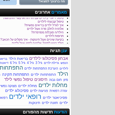
כמה נקי הגן של הילד/ה שלך?
מאמרים
אחרונים
טיפול בבעיות התנהגות וכעסים של ילדים
טיפול דיאדי בילדים עם חרדות או קשיי התנהגות
טיפול קבוצתי לילדים
איך לגדל ילדים בריאים נפשית?
אלרגיה לחלב פרה אצל ילדים
הילד/ה סובל/ת מסרפדת?
תרופות לילדים
בקיעת שיניים אצל תינוקות - איך מקלים על הכאב?
הילד רגיש למזון? אלרגיה למזון אצל ילדים
כאבי בטן - סימפטום נפוץ בקרב ילדים
לילד/ה יש קלקול קיבה?
ענן
תגיות
חבלת ראש והגשת עזרה ראשונה לילד
דלקת קרום המוח Meningitis
אבחון פסיכולוגי לילדים
בריאות הילד
בריאו
חשוב לדעת על מיגרנות בילדים
גיל 3
גיל 4
גיל 5
גיל 6
הנפש
גדילת ילדים
דיאטה
עקיצות של חרקים - טיפול בילד לאחר עקיצה
התפתחות
סימפטומים נפוצים של מחלות ילדים
הערכת התפתחות ילדים
לילדים
איך מזהים שהילד סובל מהתייבשות?
הילד
התפתחות תקינה
התפתחות ילדים
ח
למה הילד/ה סובל/ת מהקאות?
רפואת ילדים
טיפול נפשי לילד
חיסונים
מיון
חום גבוה
מחלות ילדים
מחלות ילדים
מחלת ילדים
מתי הילד שלך זקוק לעזרה מקצועית?
מצוקה נפשי
לדעת יותר על צהבת ילודים
פסיכולוג ילדים
עזרה רפואית
פגיעות ילדים
מחלת הנשיקה (Infectious mononucleosis)
רופאי ילדים
מומים מולדים - התפתחותיים ומבניים
פסיכיאטר ילדים
רפוא
ילדים
תינוקות
תזונת ילדים
ריור בעקבות דלקת גרון
הודעות
חדשות מהפורום
ריור בעקבות דלקת גרון