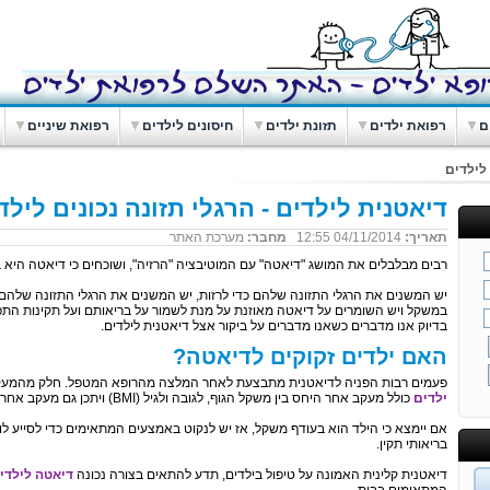
ם
רפואת ילדים
תזונת ילדים
חיסונים לילדים
רפואת שיניים
לילדים
דיאטנית לילדים - הרגלי תזונה נכונים לילד
תאריך:
04/11/2014 12:55
מחבר:
מערכת האתר
רבים מבלבלים את המושג "דיאטה" עם המוטיבציה "הרזיה", ושוכחים כי דיאטה היא ב
יש המשנים את הרגלי התזונה שלהם כדי לרזות, יש המשנים את הרגלי התזונה שלהם 
במשקל ויש השומרים על דיאטה מאוזנת על מנת לשמור על בריאותם ועל תקינות התפ
בדיוק אנו מדברים כשאנו מדברים על ביקור אצל דיאטנית לילדים.
האם ילדים זקוקים לדיאטה?
פעמים רבות הפניה לדיאטנית מתבצעת לאחר המלצה מהרופא המטפל. חלק מהמע
ילדים
כולל מעקב אחר היחס בין משקל הגוף, לגובה ולגיל (BMI) ויתכן גם מעקב אחר אחוזי השומן.
אם יימצא כי הילד הוא בעודף משקל, אז יש לנקוט באמצעים המתאימים כדי לסייע לו
בריאותי תקין.
דיאטנית קלינית האמונה על טיפול בילדים, תדע להתאים בצורה נכונה
דיאטה לילדי