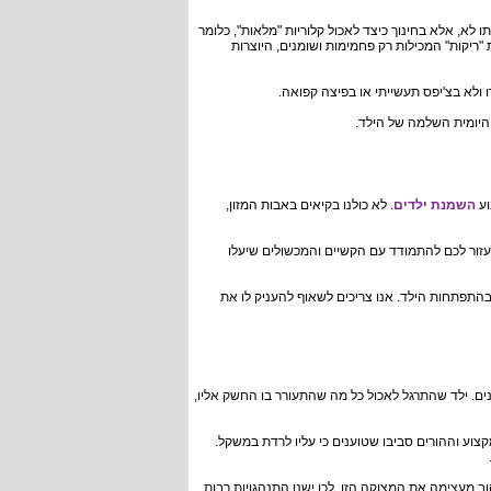
לא, אלא בחינוך כיצד לאכול קלוריות "מלאות", כלומר
 "ריקות" המכילות רק פחמימות ושומנים, היוצרות
 ולא בצ'יפס תעשייתי או בפיצה קפואה.
היומית השלמה של הילד.
וע
השמנת ילדים
. לא כולנו בקיאים באבות המזון,
עזור לכם להתמודד עם הקשיים והמכשולים שיעלו
בהתפתחות הילד. אנו צריכים לשאוף להעניק לו את
ים. ילד שהתרגל לאכול כל מה שהתעורר בו החשק אליו,
קצוע וההורים סביבו שטוענים כי עליו לרדת במשקל.
ב מעצימה את המצוקה הזו, לכן ישנן התנהגויות רבות